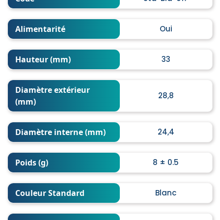
Alimentarité
Oui
Hauteur (mm)
33
Diamètre extérieur
28,8
(mm)
Diamètre interne (mm)
24,4
Poids (g)
8 ± 0.5
Couleur Standard
Blanc